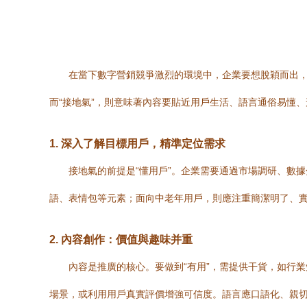
在當下數字營銷競爭激烈的環境中，企業要想脫穎而出，
而“接地氣”，則意味著內容要貼近用戶生活、語言通俗易懂
1.
深入了解目標用戶，精準定位需求
接地氣的前提是“懂用戶”。企業需要通過市場調研、數
語、表情包等元素；面向中老年用戶，則應注重簡潔明了、實
2.
內容創作：價值與趣味并重
內容是推廣的核心。要做到“有用”，需提供干貨，如行
場景，或利用用戶真實評價增強可信度。語言應口語化、親