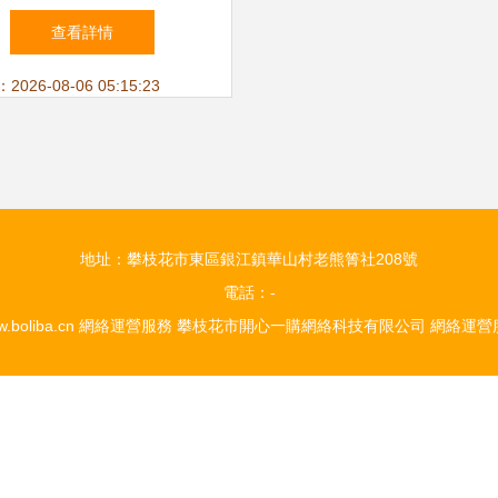
需器件種類，賦能網絡運
查看詳情
營服務新生態
26-08-06 05:15:23
地址：攀枝花市東區銀江鎮華山村老熊箐社208號
電話：-
.boliba.cn
網絡運營服務
攀枝花市開心一購網絡科技有限公司
網絡運營