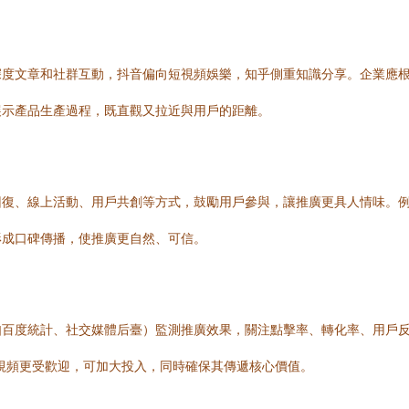
深度文章和社群互動，抖音偏向短視頻娛樂，知乎側重知識分享。企業應
展示產品生產過程，既直觀又拉近與用戶的距離。
回復、線上活動、用戶共創等方式，鼓勵用戶參與，讓推廣更具人情味。
形成口碑傳播，使推廣更自然、可信。
百度統計、社交媒體后臺）監測推廣效果，關注點擊率、轉化率、用戶反饋等
視頻更受歡迎，可加大投入，同時確保其傳遞核心價值。